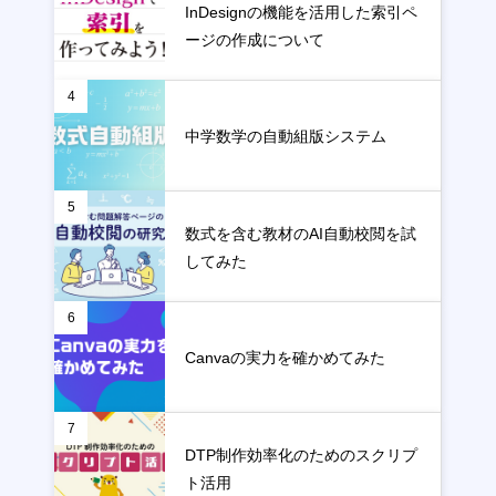
InDesignの機能を活用した索引ペ
ージの作成について
4
中学数学の自動組版システム
5
数式を含む教材のAI自動校閲を試
してみた
6
Canvaの実力を確かめてみた
7
DTP制作効率化のためのスクリプ
ト活用