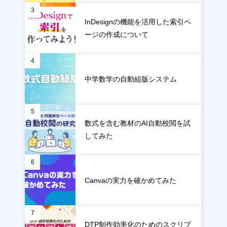
3
InDesignの機能を活用した索引ペ
ージの作成について
4
中学数学の自動組版システム
5
数式を含む教材のAI自動校閲を試
してみた
6
Canvaの実力を確かめてみた
7
DTP制作効率化のためのスクリプ