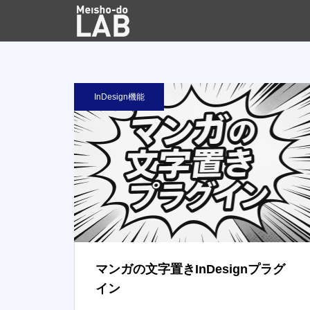
InDesign機能
マンガの文字置きInDesignプラグ
イン