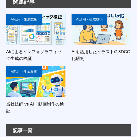
関連記事
AI活用・生成技術
AI活用・生成技術
AIによるインフォグラフィッ
AIを活用したイラストの3DCG
ク生成の検証
化研究
AI活用・生成技術
当社技師 vs AI｜動画制作の検
証
記事一覧