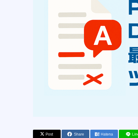
Post
Share
Hatena
Lin