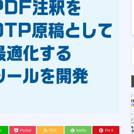
e
Pocket
RSS
feedly
Pin it