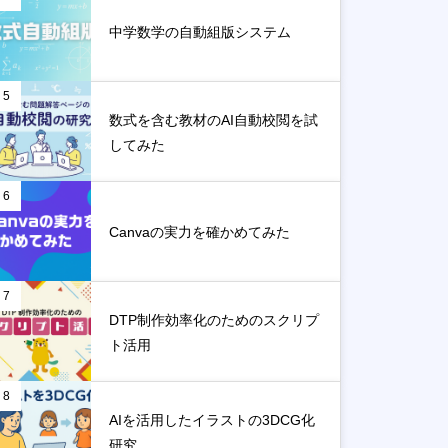
中学数学の自動組版システム
5
数式を含む教材のAI自動校閲を試
してみた
6
Canvaの実力を確かめてみた
7
DTP制作効率化のためのスクリプ
ト活用
8
AIを活用したイラストの3DCG化
研究