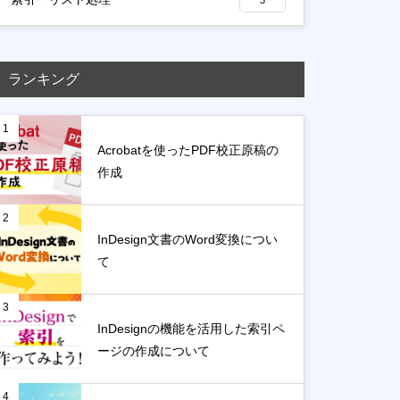
3
ランキング
1
Acrobatを使ったPDF校正原稿の
作成
2
InDesign文書のWord変換につい
て
3
InDesignの機能を活用した索引ペ
ージの作成について
4