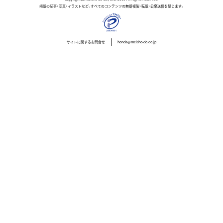
掲載の記事・写真・イラストなど、すべてのコンテンツの無断複製・転載・公衆送信を禁じます。
サイトに関するお問合せ
honda@meisho-do.co.jp