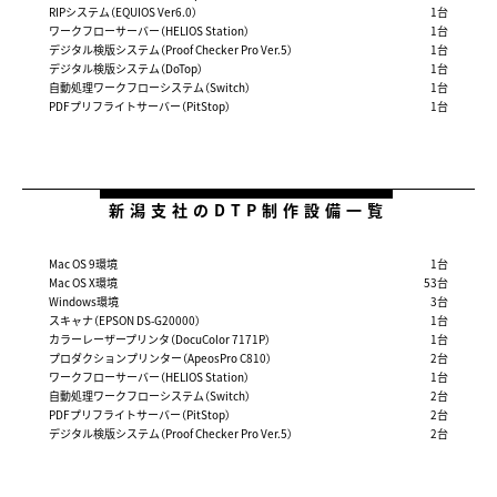
RIPシステム（EQUIOS Ver6.0）
1台
ワークフローサーバー（HELIOS Station）
1台
デジタル検版システム（Proof Checker Pro Ver.5）
1台
デジタル検版システム（DoTop）
1台
自動処理ワークフローシステム（Switch）
1台
PDFプリフライトサーバー（PitStop）
1台
新潟支社のDTP制作設備一覧
Mac OS 9環境
1台
Mac OS X環境
53台
Windows環境
3台
スキャナ（EPSON DS-G20000）
1台
カラーレーザープリンタ（DocuColor 7171P）
1台
プロダクションプリンター（ApeosPro C810）
2台
ワークフローサーバー（HELIOS Station）
1台
自動処理ワークフローシステム（Switch）
2台
PDFプリフライトサーバー（PitStop）
2台
デジタル検版システム（Proof Checker Pro Ver.5）
2台