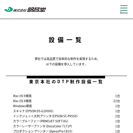
設備一覧
弊社では高品質で効率的な制作を実現するため、
以下の設備を導入しています。
東京本社のDTP制作設備一覧
Mac OS 9環境
1台
Mac OS X環境
22台
Windows環境
1台
スキャナ（EPSON DS-G20000）
1台
インクジェット大判プリンタ（EPSON SC-P9550）
2台
カラープルーファー（PRIMOJET SOFT-XG）
1台
カラーレーザープリンタ（DocuColor 7171P）
1台
プロダクションプリンター（ApeosPro C810）
1台