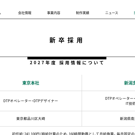
ム
会社情報
事業内容
制作実績
ニュース
新卒採用
2027年度 採用情報について
東京本社
新潟
DTPオペレーター
DTPオペレーター・
DTPデザイナー
IT技
東京都品川区大崎
新潟県南
初任給：241,100円（時給計算のため、160時間勤務として月給換算。毎月固定