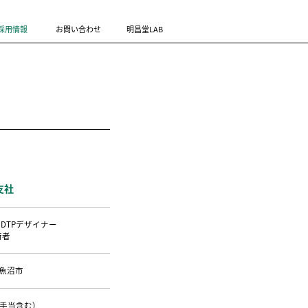
採用情報
お問い合わせ
明昌堂LAB
支社
・
DTPデザイナー
術者
魚沼市
の手当含む）