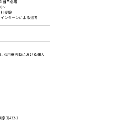
 ※当日必着
00〜
来社受験
、インターンによる選考
）、採用選考時における個人
田432-2