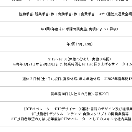
皆勤手当・残業手当・休日出勤手当・休日食費手当 ほか（通勤交通費全額
年1回（年度末に考課面談実施、実績によって昇級）
年2回（7月、12月）
9：15〜18：30（休憩75分あり・実働８時間）
※毎年3月21日から9月20日まで、終業時間を18：15に繰り上げるサマータイ
週休２日制（土・日）、祝日、夏季休暇、年末年始休暇
※2025年度年間12
初年度10日（入社６カ月後）、最高20日
《DTPオペレーター・DTPデザイナー》雑誌・書籍のデザイン及び組版
《IT技術者》デジタルコンテンツ・自動スクリプトの開発業務等
※IT技術者希望の方は、初年度はDTPオペレーターとしてのスキルを社内実