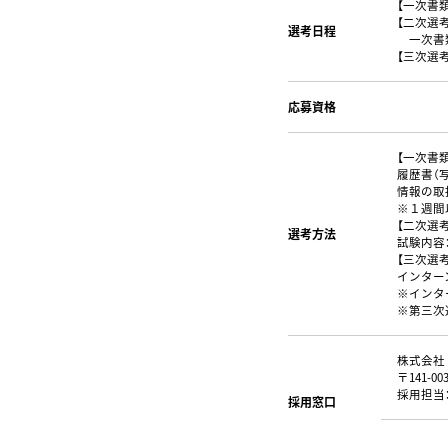
【一次書
【二次選考
選考日程
一次書類
【三次選考
応募資格
【一次書
履歴書（
情報の取
※１週間
【二次選考
選考方法
試験内容
【三次選考
インター
※インタ
※第三次
株式会社
〒141-0
採用担当
採用窓口