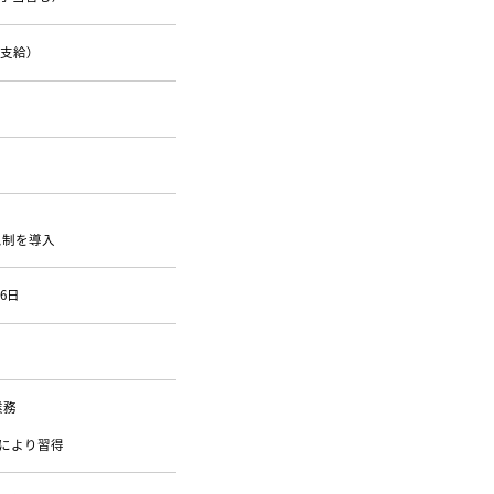
支給）
ム制を導入
6日
業務
務により習得