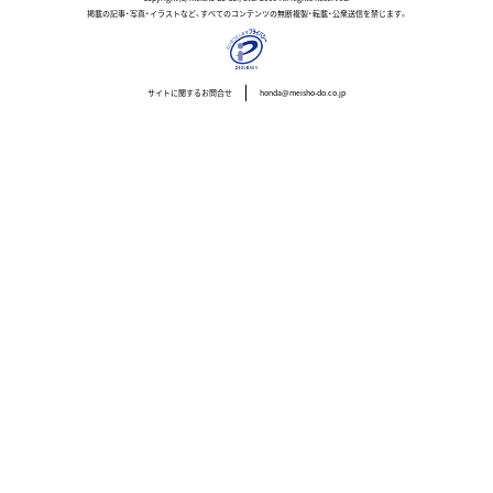
掲載の記事・写真・イラストなど、すべてのコンテンツの無断複製・転載・公衆送信を禁じます。
サイトに関するお問合せ
honda@meisho-do.co.jp