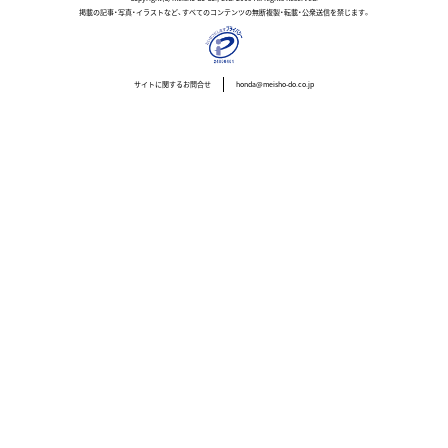
掲載の記事・写真・イラストなど、すべてのコンテンツの無断複製・転載・公衆送信を禁じます。
サイトに関するお問合せ
honda@meisho-do.co.jp