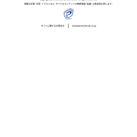
掲載の記事・写真・イラストなど、すべてのコンテンツの無断複製・転載・公衆送信を禁じます。
サイトに関するお問合せ
honda@meisho-do.co.jp