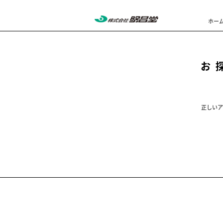
ホー
お
正しいア