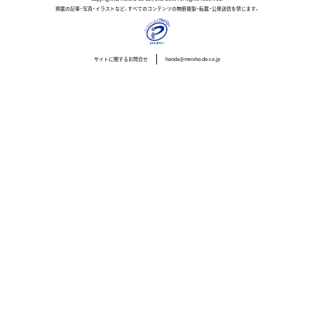
掲載の記事・写真・イラストなど、すべてのコンテンツの無断複製・転載・公衆送信を禁じます。
サイトに関するお問合せ
honda@meisho-do.co.jp