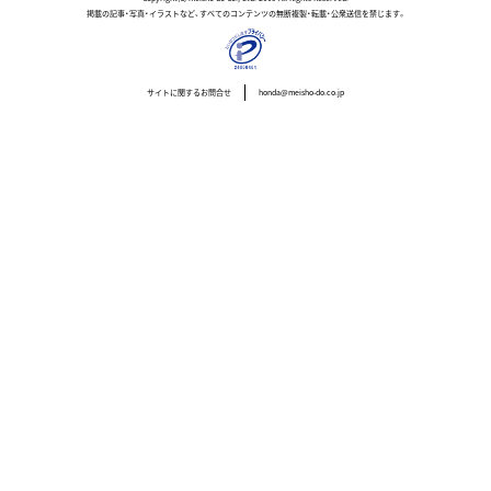
掲載の記事・写真・イラストなど、すべてのコンテンツの無断複製・転載・公衆送信を禁じます。
サイトに関するお問合せ
honda@meisho-do.co.jp