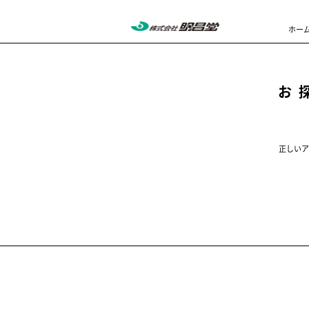
ホー
お
正しいア