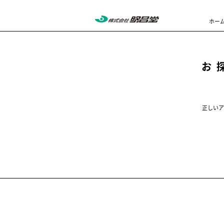
ホー
お
正しいア