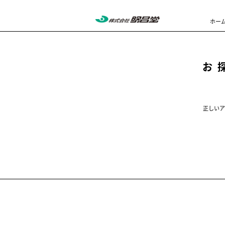
ホー
お
正しいア