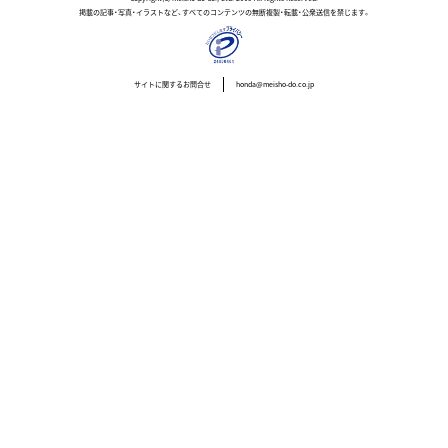
掲載の記事・写真・イラストなど、すべてのコンテンツの無断複製・転載・公衆送信を禁じます。
サイトに関するお問合せ
honda@meisho-do.co.jp