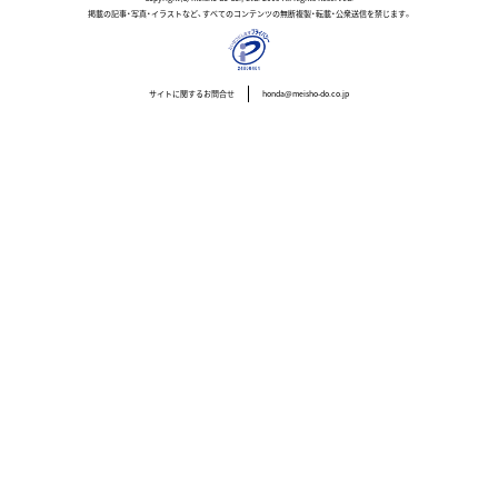
掲載の記事・写真・イラストなど、すべてのコンテンツの無断複製・転載・公衆送信を禁じます。
サイトに関するお問合せ
honda@meisho-do.co.jp