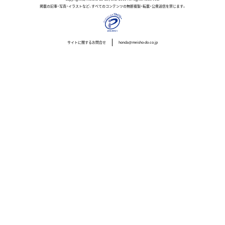
掲載の記事・写真・イラストなど、すべてのコンテンツの無断複製・転載・公衆送信を禁じます。
サイトに関するお問合せ
honda@meisho-do.co.jp