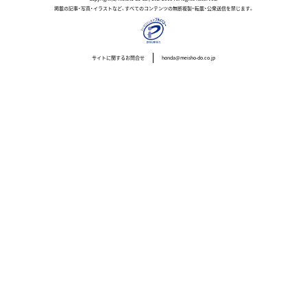
掲載の記事・写真・イラストなど、すべてのコンテンツの無断複製・転載・公衆送信を禁じます。
サイトに関するお問合せ
honda@meisho-do.co.jp