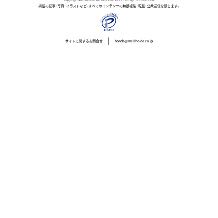
掲載の記事・写真・イラストなど、すべてのコンテンツの無断複製・転載・公衆送信を禁じます。
サイトに関するお問合せ
honda@meisho-do.co.jp