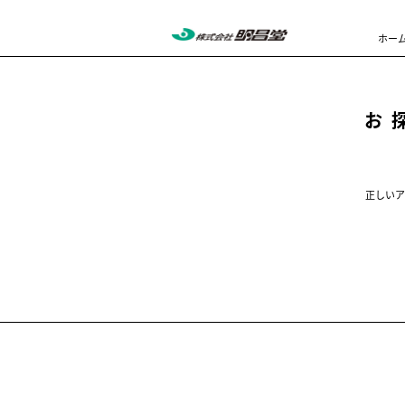
ホー
お
正しいア