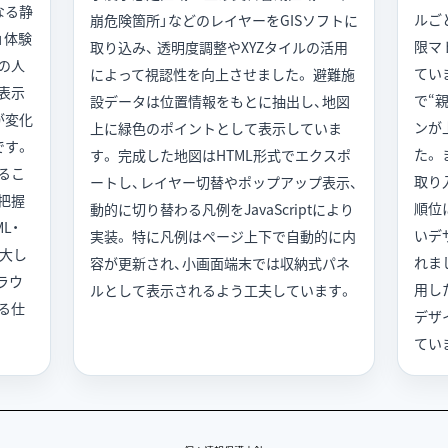
なる静
ルご
崩危険箇所」などのレイヤーをGISソフトに
」体験
限マ
取り込み、 透明度調整やXYZタイルの活用
年の人
てい
によって視認性を向上させました。 避難施
表示
で“
設データは位置情報をもとに抽出し、地図
が変化
ンが
上に緑色のポイントとして表示していま
です。
た。
す。 完成した地図はHTML形式でエクスポ
るこ
取り
ートし、レイヤー切替やポップアップ表示、
把握
順位
動的に切り替わる凡例をJavaScriptにより
L・
いデ
実装。 特に凡例はページ上下で自動的に内
拡大し
れま
容が更新され、小画面端末では収納式パネ
ラウ
用し
ルとして表示されるよう工夫しています。
る仕
デザ
てい