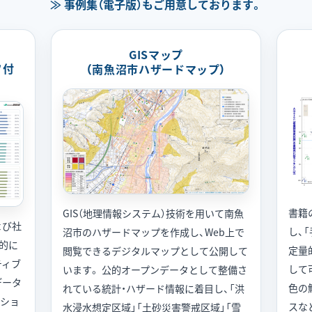
≫ 事例集（電子版）もご用意しております。
GISマップ
フ付
（南魚沼市ハザードマップ）
書籍
GIS（地理情報システム）技術を用いて南魚
よび社
し、
沼市のハザードマップを作成し、Web上で
的に
定量
閲覧できるデジタルマップとして公開して
ティブ
して
います。 公的オープンデータとして整備さ
データ
色の
れている統計・ハザード情報に着目し、「洪
ーショ
スな
水浸水想定区域」「土砂災害警戒区域」「雪