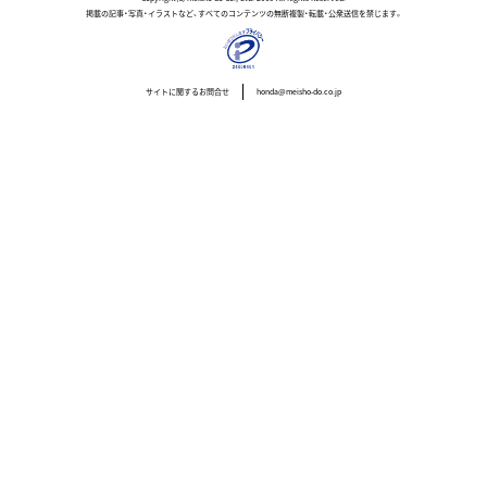
掲載の記事・写真・イラストなど、すべてのコンテンツの無断複製・転載・公衆送信を禁じます。
サイトに関するお問合せ
honda@meisho-do.co.jp