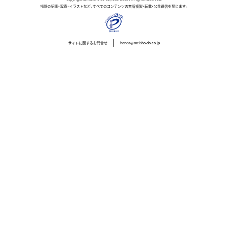
掲載の記事・写真・イラストなど、すべてのコンテンツの無断複製・転載・公衆送信を禁じます。
サイトに関するお問合せ
honda@meisho-do.co.jp