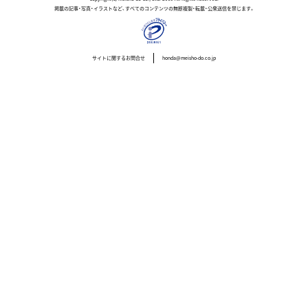
掲載の記事・写真・イラストなど、すべてのコンテンツの無断複製・転載・公衆送信を禁じます。
サイトに関するお問合せ
honda@meisho-do.co.jp