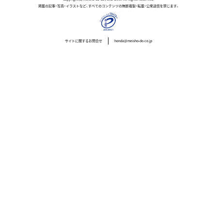
掲載の記事・写真・イラストなど、すべてのコンテンツの無断複製・転載・公衆送信を禁じます。
サイトに関するお問合せ
honda@meisho-do.co.jp