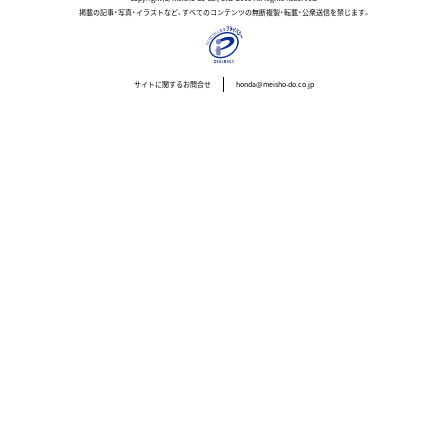
掲載の記事・写真・イラストなど、すべてのコンテンツの無断複製・転載・公衆送信を禁じます。
サイトに関するお問合せ
honda@meisho-do.co.jp