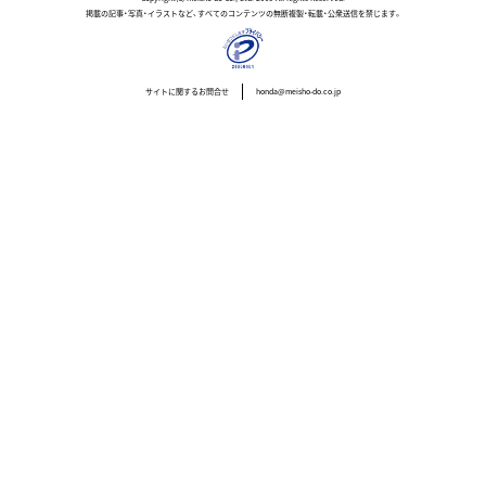
掲載の記事・写真・イラストなど、すべてのコンテンツの無断複製・転載・公衆送信を禁じます。
サイトに関するお問合せ
honda@meisho-do.co.jp