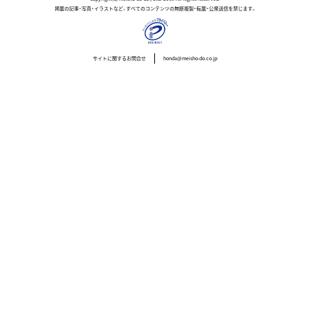
掲載の記事・写真・イラストなど、すべてのコンテンツの無断複製・転載・公衆送信を禁じます。
サイトに関するお問合せ
honda@meisho-do.co.jp