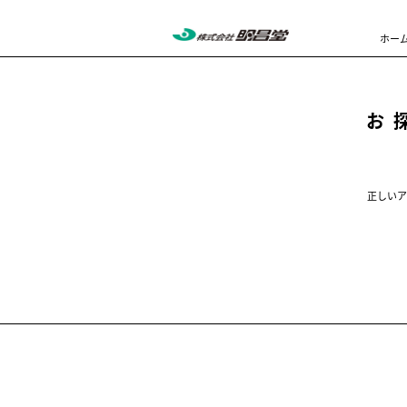
ホー
お
正しいア