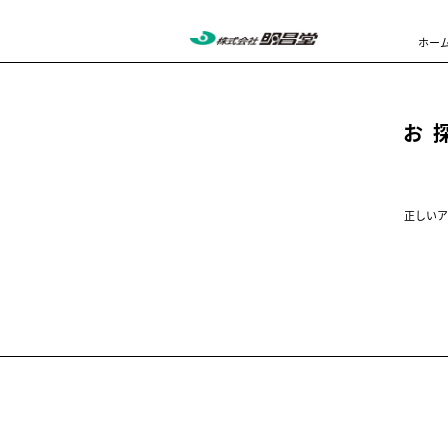
ホー
お
正しいア