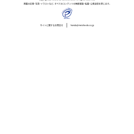
掲載の記事・写真・イラストなど、すべてのコンテンツの無断複製・転載・公衆送信を禁じます。
サイトに関するお問合せ
honda@meisho-do.co.jp