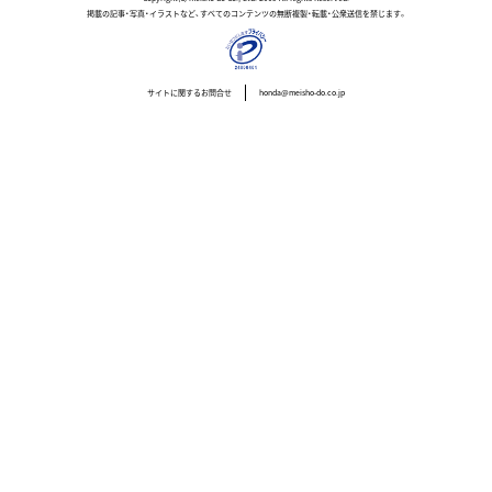
掲載の記事・写真・イラストなど、すべてのコンテンツの無断複製・転載・公衆送信を禁じます。
サイトに関するお問合せ
honda@meisho-do.co.jp