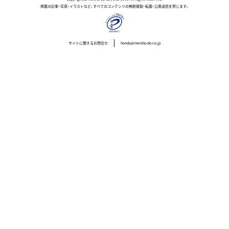
掲載の記事・写真・イラストなど、すべてのコンテンツの無断複製・転載・公衆送信を禁じます。
サイトに関するお問合せ
honda@meisho-do.co.jp