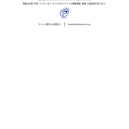
掲載の記事・写真・イラストなど、すべてのコンテンツの無断複製・転載・公衆送信を禁じます。
サイトに関するお問合せ
honda@meisho-do.co.jp