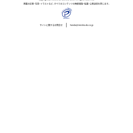
掲載の記事・写真・イラストなど、すべてのコンテンツの無断複製・転載・公衆送信を禁じます。
サイトに関するお問合せ
honda@meisho-do.co.jp