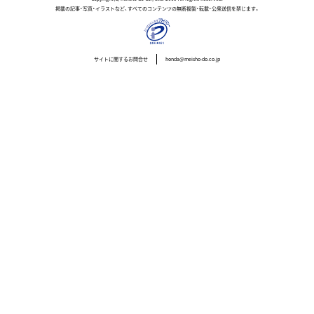
掲載の記事・写真・イラストなど、すべてのコンテンツの無断複製・転載・公衆送信を禁じます。
サイトに関するお問合せ
honda@meisho-do.co.jp