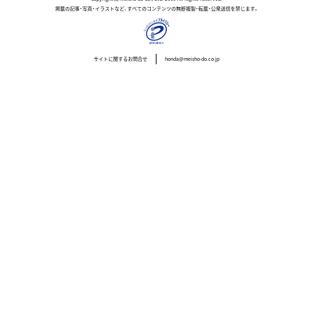
掲載の記事・写真・イラストなど、すべてのコンテンツの無断複製・転載・公衆送信を禁じます。
サイトに関するお問合せ
honda@meisho-do.co.jp