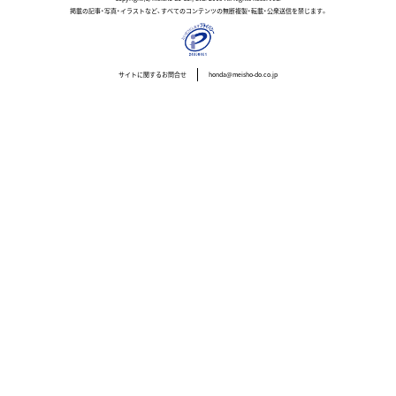
掲載の記事・写真・イラストなど、すべてのコンテンツの無断複製・転載・公衆送信を禁じます。
サイトに関するお問合せ
honda@meisho-do.co.jp