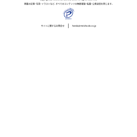
掲載の記事・写真・イラストなど、すべてのコンテンツの無断複製・転載・公衆送信を禁じます。
サイトに関するお問合せ
honda@meisho-do.co.jp