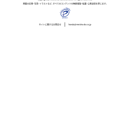
掲載の記事・写真・イラストなど、すべてのコンテンツの無断複製・転載・公衆送信を禁じます。
サイトに関するお問合せ
honda@meisho-do.co.jp