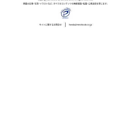
掲載の記事・写真・イラストなど、すべてのコンテンツの無断複製・転載・公衆送信を禁じます。
サイトに関するお問合せ
honda@meisho-do.co.jp