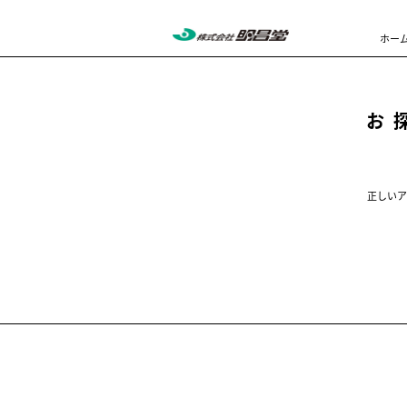
ホー
お
正しいア