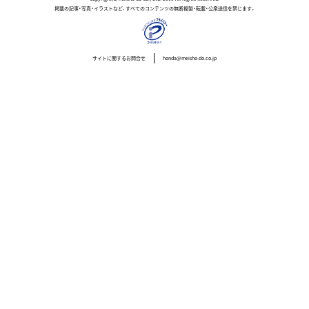
掲載の記事・写真・イラストなど、すべてのコンテンツの無断複製・転載・公衆送信を禁じます。
サイトに関するお問合せ
honda@meisho-do.co.jp