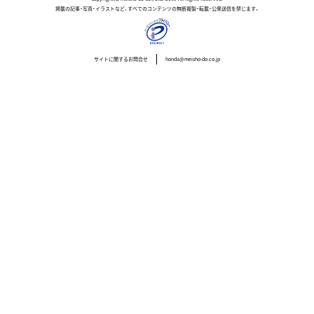
掲載の記事・写真・イラストなど、すべてのコンテンツの無断複製・転載・公衆送信を禁じます。
サイトに関するお問合せ
honda@meisho-do.co.jp