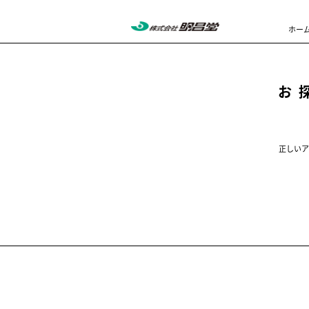
ホー
お
正しいア