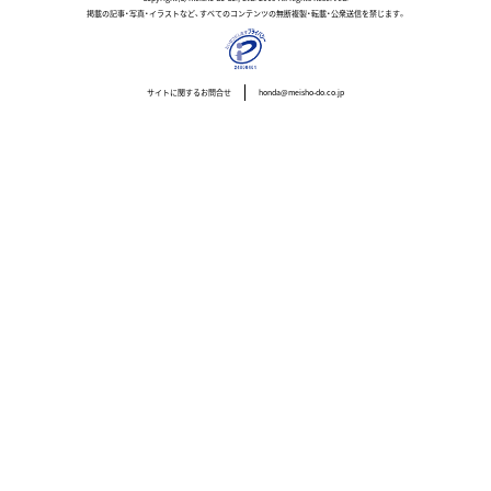
掲載の記事・写真・イラストなど、すべてのコンテンツの無断複製・転載・公衆送信を禁じます。
サイトに関するお問合せ
honda@meisho-do.co.jp