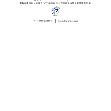
掲載の記事・写真・イラストなど、すべてのコンテンツの無断複製・転載・公衆送信を禁じます。
サイトに関するお問合せ
honda@meisho-do.co.jp